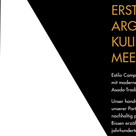
ERS
ARG
KUL
MEE
Estilo Campo
mit moderne
Asado-Tradi
Unser handv
unserer Par
nachhaltig 
Bissen erzä
jahrhunderte